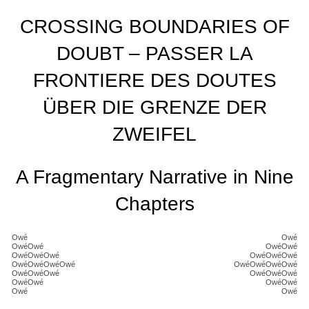
CROSSING BOUNDARIES OF
DOUBT – PASSER LA
FRONTIERE DES DOUTES
ÜBER DIE GRENZE DER
ZWEIFEL
A Fragmentary Narrative in Nine
Chapters
Owé
Owé
OwéOwé
OwéOwé
OwéOwéOwé
OwéOwéOwé
OwéOwéOwéOwé
OwéOwéOwéOwé
OwéOwéOwé
OwéOwéOwé
OwéOwé
OwéOwé
Owé
Owé