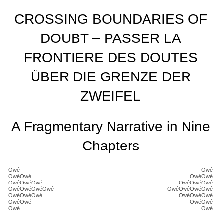
CROSSING BOUNDARIES OF
DOUBT – PASSER LA
FRONTIERE DES DOUTES
ÜBER DIE GRENZE DER
ZWEIFEL
A Fragmentary Narrative in Nine
Chapters
Owé
Owé
OwéOwé
OwéOwé
OwéOwéOwé
OwéOwéOwé
OwéOwéOwéOwé
OwéOwéOwéOwé
OwéOwéOwé
OwéOwéOwé
OwéOwé
OwéOwé
Owé
Owé