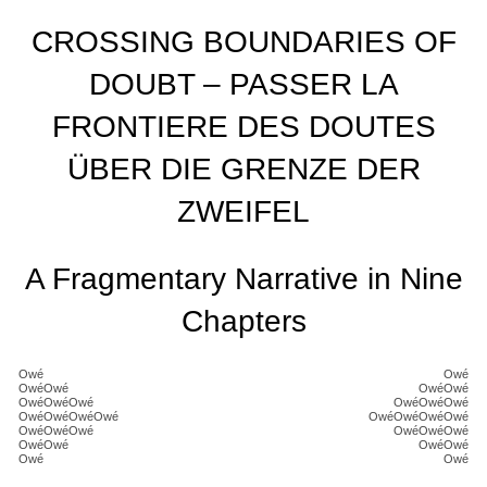
CROSSING BOUNDARIES OF
DOUBT – PASSER LA
FRONTIERE DES DOUTES
ÜBER DIE GRENZE DER
ZWEIFEL
A Fragmentary Narrative in Nine
Chapters
Owé
Owé
OwéOwé
OwéOwé
OwéOwéOwé
OwéOwéOwé
OwéOwéOwéOwé
OwéOwéOwéOwé
OwéOwéOwé
OwéOwéOwé
OwéOwé
OwéOwé
Owé
Owé