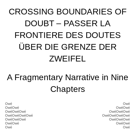
CROSSING BOUNDARIES OF
DOUBT – PASSER LA
FRONTIERE DES DOUTES
ÜBER DIE GRENZE DER
ZWEIFEL
A Fragmentary Narrative in Nine
Chapters
Owé
Owé
OwéOwé
OwéOwé
OwéOwéOwé
OwéOwéOwé
OwéOwéOwéOwé
OwéOwéOwéOwé
OwéOwéOwé
OwéOwéOwé
OwéOwé
OwéOwé
Owé
Owé