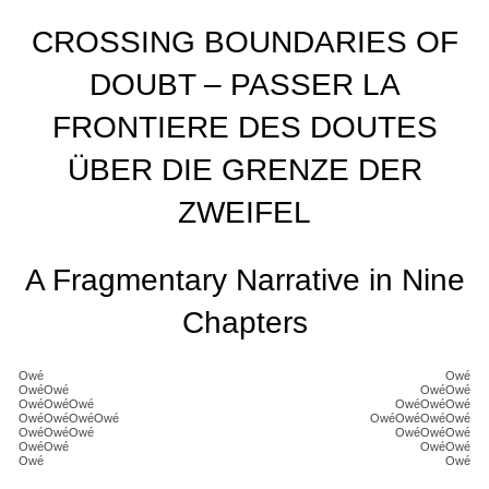
CROSSING BOUNDARIES OF
DOUBT – PASSER LA
FRONTIERE DES DOUTES
ÜBER DIE GRENZE DER
ZWEIFEL
A Fragmentary Narrative in Nine
Chapters
Owé
Owé
OwéOwé
OwéOwé
OwéOwéOwé
OwéOwéOwé
OwéOwéOwéOwé
OwéOwéOwéOwé
OwéOwéOwé
OwéOwéOwé
OwéOwé
OwéOwé
Owé
Owé