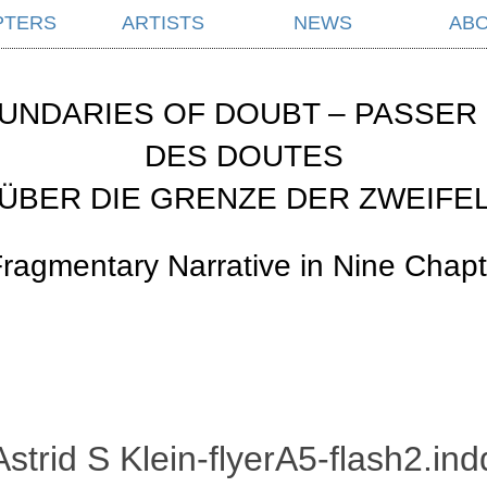
PTERS
ARTISTS
NEWS
AB
UNDARIES OF DOUBT – PASSER 
DES DOUTES
ÜBER DIE GRENZE DER ZWEIFE
Fragmentary Narrative in Nine Chapt
Astrid S Klein-flyerA5-flash2.ind