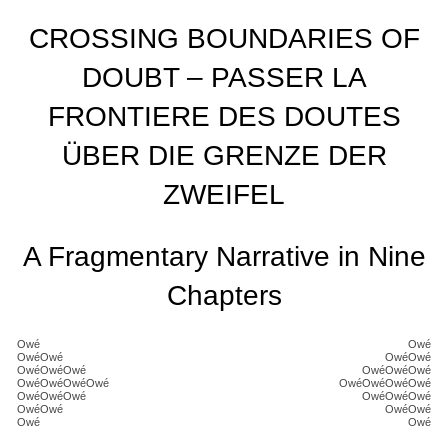
CROSSING BOUNDARIES OF
DOUBT – PASSER LA
FRONTIERE DES DOUTES
ÜBER DIE GRENZE DER
ZWEIFEL
A Fragmentary Narrative in Nine
Chapters
Owé
Owé
OwéOwé
OwéOwé
OwéOwéOwé
OwéOwéOwé
OwéOwéOwéOwé
OwéOwéOwéOwé
OwéOwéOwé
OwéOwéOwé
OwéOwé
OwéOwé
Owé
Owé