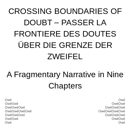
CROSSING BOUNDARIES OF
DOUBT – PASSER LA
FRONTIERE DES DOUTES
ÜBER DIE GRENZE DER
ZWEIFEL
A Fragmentary Narrative in Nine
Chapters
Owé
Owé
OwéOwé
OwéOwé
OwéOwéOwé
OwéOwéOwé
OwéOwéOwéOwé
OwéOwéOwéOwé
OwéOwéOwé
OwéOwéOwé
OwéOwé
OwéOwé
Owé
Owé