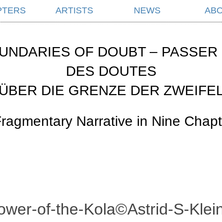
PTERS
ARTISTS
NEWS
AB
UNDARIES OF DOUBT – PASSER 
DES DOUTES
ÜBER DIE GRENZE DER ZWEIFE
Fragmentary Narrative in Nine Chapt
wer-of-the-Kola©Astrid-S-Kle